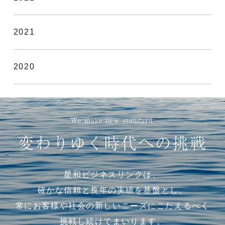
2021
2020
We make new standard.
変わりゆく時代への挑戦
星和ビジネスリンクは、
確かな信頼と長年の実績を基盤とし、
常にお客様や社会の新しいニーズにこたえるべく
挑戦し続けてまいります。