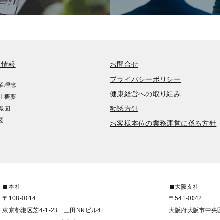
業情報
お問合せ
プライバシーポリシー
業理念
健康経営への取り組み
社概要
勧誘方針
織図
図
お客様本位の業務運営に係る方針
本社
大阪支社
〒108-0014
〒541-0042
東京都港区芝4-1-23 三田NNビル4F
大阪府大阪市中央区今