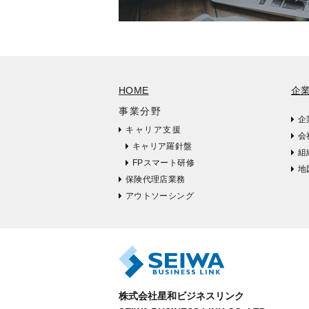
HOME
企
事業分野
企
キャリア支援
会
キャリア羅針盤
組
FPスマート研修
地
保険代理店業務
アウトソーシング
株式会社星和ビジネスリンク