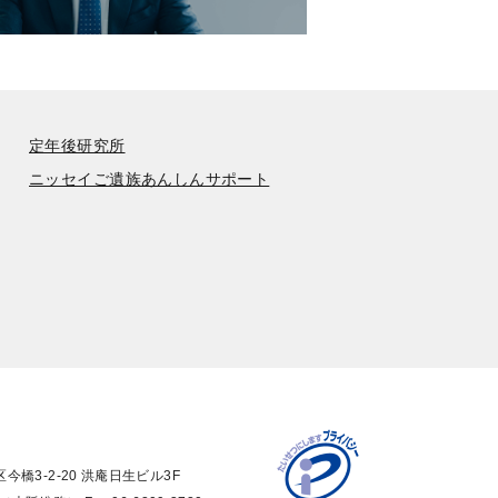
定年後研究所
ニッセイご遺族あんしんサポート
橋3-2-20 洪庵日生ビル3F