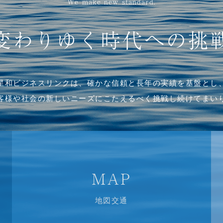
We make new standard.
変わりゆく時代への挑
星和ビジネスリンクは、
確かな信頼と長年の実績を基盤とし
客様や社会の新しいニーズにこたえるべく
挑戦し続けてまい
MAP
地図交通