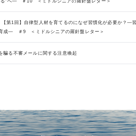
がる”へ― ＃10 ＜ミドルシニアの羅針盤レター＞
ol9．【第1回】自律型人材を育てるのになぜ習慣化が必要か？―
育成― ＃9 ＜ミドルシニアの羅針盤レター＞
を騙る不審メールに関する注意喚起