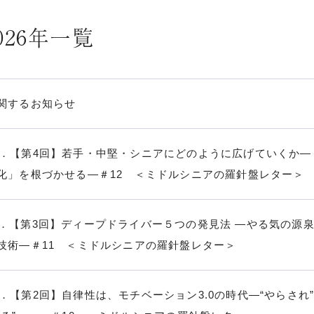
026年一覧
関するお知らせ
ol12．【第4回】若手・中堅・シニアにどのように広げていくか―
化」を根づかせる―＃12 ＜ミドルシニアの羅針盤レター＞
ol11．【第3回】ディープドライバー５つの発見法 ―やる気の源
技術―＃11 ＜ミドルシニアの羅針盤レター＞
ol10．【第2回】自律性は、モチベーション3.0の時代―“やらされ