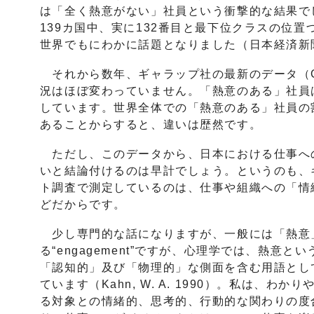
は「全く熱意がない」社員という衝撃的な結果で
139カ国中、実に132番目と最下位クラスの位
世界でもにわかに話題となりました（日本経済新聞,
それから数年、ギャラップ社の最新のデータ（Gall
況はほぼ変わっていません。「熱意のある」社員
しています。世界全体での「熱意のある」社員の割合は2
あることからすると、違いは歴然です。
ただし、このデータから、日本における仕事へ
いと結論付けるのは早計でしょう。というのも、
ト調査で測定しているのは、仕事や組織への「情
どだからです。
少し専門的な話になりますが、一般には「熱意
る“engagement”ですが、心理学では、熱意
「認知的」及び「物理的」な側面を含む用語とし
ています（Kahn, W. A. 1990）。私は、
る対象との情緒的、思考的、行動的な関わりの度