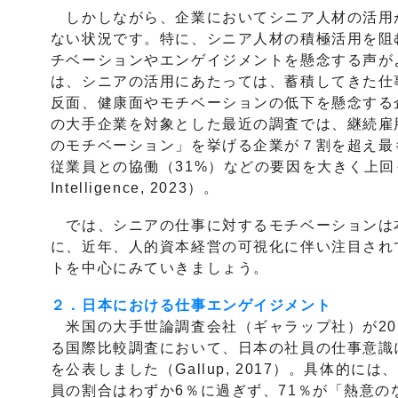
しかしながら、企業においてシニア人材の活用
ない状況です。特に、シニア人材の積極活用を阻
チベーションやエンゲイジメントを懸念する声が
は、シニアの活用にあたっては、蓄積してきた仕
反面、健康面やモチベーションの低下を懸念する
の大手企業を対象とした最近の調査では、継続雇
のモチベーション」を挙げる企業が７割を超え最
従業員との協働（31%）などの要因を大きく上回って
Intelligence, 2023）。
では、シニアの仕事に対するモチベーションは
に、近年、人的資本経営の可視化に伴い注目され
トを中心にみていきましょう。
２．日本における仕事エンゲイジメント
米国の大手世論調査会社（ギャラップ社）が20
る国際比較調査において、日本の社員の仕事意識
を公表しました（Gallup, 2017）。具体的
員の割合はわずか6％に過ぎず、71％が「熱意の