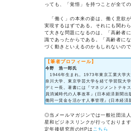
っても、「覚悟」を持つことが全て
「働く」の本来の姿は、働く意欲が
実現するはずである。それにも関わ
て大きな問題になるのは、「高齢者
識であったからである。「高齢者に
づく動きといえるのかもしれないの
【筆者プロフィール】
今野 浩一郎氏
1946年生まれ。1973年東京工業大
奈川大学、東京学芸大学を経て学習院大
デミー長。著書には『マネジメントテキ
員消滅時代の人事改革』(日本経済新聞出
働同一賃金を活かす人事管理』(日本経済
◎当メールマガジンでは一般社団法
星和ビジネスリンクが行っておりま
定年後研究所のHPは
こちら