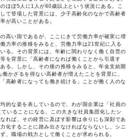
のほぼ5人に1人が60歳以上という状況にある。こ
として登場した背景には、少子高齢化のなかで高齢者
力率が高いことがある。
の高い国であるが、ここにきて労働力率が確実に増
働力率の推移をみると、労働力率は21世紀に入る
ている。その背景には、年齢に関わりなく働く自営の
実等を背景に「高齢者になれば働くことから引退す
がある。しかし、その後の推移をみると、年金支給開
ても働かざるを得ない高齢者が増えたことを背景に、
、「高齢者になっても働き続ける」ことが働く人のな
均的な姿を表しているので、わが国企業は「社員の
えていることになる。この大きな社員集団化したシ
になれば、その経営に及ぼす影響は余りにも深刻であ
戦力化することに踏み出さなければならないし、シニ
れず、職場の戦力として働くことが求められる。