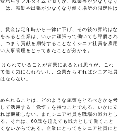
と変わらずフルタイムで働くが、残業等が少なくなり
で」は、転勤や出張が少なくなり働く場所の限定性は
、賃金は定年時から一律に下げ、その後の昇給はな
応をみると企業は、いかに頑張って働いても評価され
い、つまり貢献を期待することなくシニア社員を雇用
しい人事管理をとってきたことが分かる。
付けられていることが背景にあるとは思うが、これ
って働く気になれないし、企業からすればシニア社員
にはならない。
められることは、どのような施策をとるべきかを考
として活用する「覚悟」を持つことである。いかに立
ければ機能しない。またシニア社員も職場の戦力とし
る。それは、60歳を超えても戦力として働くこと
なくないからである。企業にとってもシニア社員にと