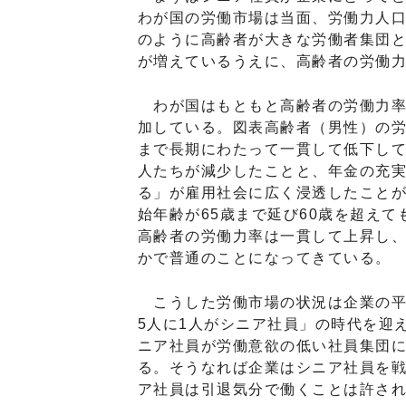
わが国の労働市場は当面、労働力人口
のように高齢者が大きな労働者集団
が増えているうえに、高齢者の労働
わが国はもともと高齢者の労働力率
加している。図表高齢者（男性）の労
まで長期にわたって一貫して低下し
人たちが減少したことと、年金の充
る」が雇用社会に広く浸透したこと
始年齢が65歳まで延び60歳を超え
高齢者の労働力率は一貫して上昇し
かで普通のことになってきている。
こうした労働市場の状況は企業の平
5人に1人がシニア社員」の時代を迎
ニア社員が労働意欲の低い社員集団
る。そうなれば企業はシニア社員を
ア社員は引退気分で働くことは許さ