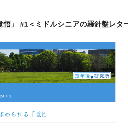
れる「覚悟」 #1＜ミドルシニアの羅針盤レタ
024＃１
 求められる「覚悟」