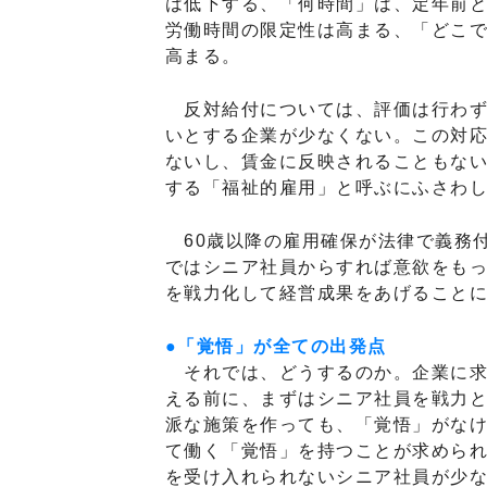
は低下する、「何時間」は、定年前
労働時間の限定性は高まる、「どこ
高まる。
反対給付については、評価は行わず
いとする企業が少なくない。この対
ないし、賃金に反映されることもな
する「福祉的雇用」と呼ぶにふさわ
60歳以降の雇用確保が法律で義務
ではシニア社員からすれば意欲をも
を戦力化して経営成果をあげること
●「覚悟」が全ての出発点
それでは、どうするのか。企業に求
える前に、まずはシニア社員を戦力
派な施策を作っても、「覚悟」がな
て働く「覚悟」を持つことが求められ
を受け入れられないシニア社員が少