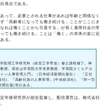
の出発点である。
あって、必要とされる仕事があれば年齢と関係なく
らず「高齢者になっても働き続ける」ことがここにき
になれば働くことから引退する」が長く雇用社会の常
なっても働き続ける」ことは「働く」の本来の姿に近
である。
学大学院理工学研究科（経営工学専攻）修士課程修了。神
学教授。現在は学習院大学名誉教授、学習院さくらアカ
スト―人事管理入門』（日本経済新聞出版社）、『正社
版社)、『高齢社員の人事管理』(中央経済社)、『同一労
新聞出版)等がある。
人定年後研究所が総合監修し、配信運営は、株式会社
す。