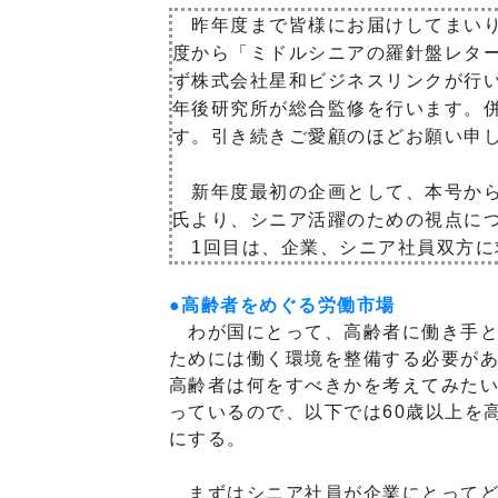
昨年度まで皆様にお届けしてまいり
度から「ミドルシニアの羅針盤レタ
ず株式会社星和ビジネスリンクが行
年後研究所が総合監修を行います。
す。引き続きご愛顧のほどお願い申
新年度最初の企画として、本号から
氏より、シニア活躍のための視点に
1回目は、企業、シニア社員双方に
●高齢者をめぐる労働市場
わが国にとって、高齢者に働き手と
ためには働く環境を整備する必要が
高齢者は何をすべきかを考えてみたい
っているので、以下では60歳以上を
にする。
まずはシニア社員が企業にとってど