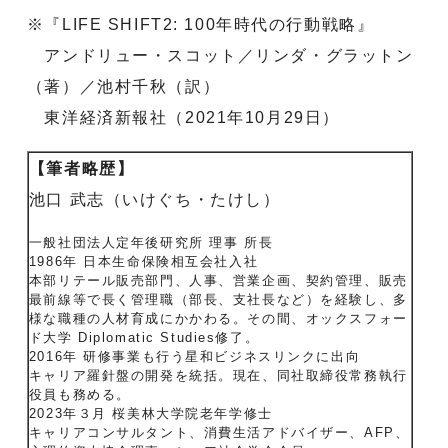
※『LIFE SHIFT2: 100年時代の行動戦略』
アンドリュー・スコット／リンダ・グラットン
（著）／池村千秋（訳）
東洋経済新報社（2021年10月29日）
【筆者略歴】
池口 武志（いけぐち・たけし）
一般社団法人定年後研究所 理事 所長
1986年 日本生命保険相互会社入社
本部リテール販売部門、人事、営業企画、契約管理、販売
最前線等で長く管理職（部長、支社長など）を経験し、多
様な職種の人材育成にかかわる。その間、オックスフォー
ド大学 Diplomatic Studies修了。
2016年 研修事業も行う星和ビジネスリンクに出向
キャリア羅針盤の開発を統括。現在、同社取締役常務執行
役員も務める。
2023年３月 桜美林大学院老年学修士
キャリアコンサルタント、消費生活アドバイザー、AFP、