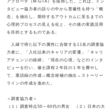
アプローチ（M-GTA）を採用した。これは、イン
タビュー協力者の語りの中から普遍性を持つ「概
念」を抽出し、期待するアウトカムに至るまでの
心理的プロセスの見える化と、その後の実践活用
を目的とするものである。
人縁で得た以下の属性に合致する11名の調査協
力者に、「入社以来のキャリアの変遷」「キャリ
アチェンジの経緯」「現在の心境」などのインタ
ビューを行い、修士課程２年目の１年を費やし
て、逐語録の作成→概念候補の抽出→ストーリー
ラインの作成を進めた。
＜調査協力者＞
（１）調査時点50～60代の男女 （２）日本の大